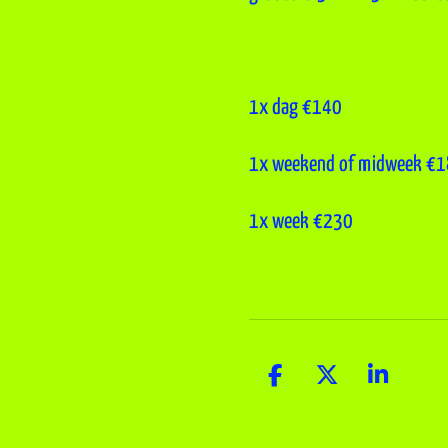
1x dag €140
1x weekend of midweek €
1x week €230
D
D
S
e
e
h
l
e
a