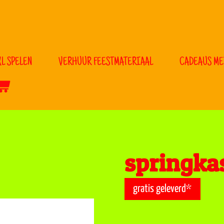
L SPELEN
VERHUUR FEESTMATERIAAL
CADEAUS ME
springka
gratis geleverd*