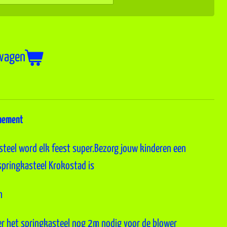
lwagen
enement
teel word elk feest super.Bezorg jouw kinderen een
springkasteel Krokostad is
n
er het springkasteel nog 2m nodig voor de blower